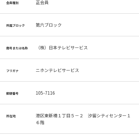
正会員
会員種別
第六ブロック
所属ブロック
（株）日本テレビサービス
商号または名称
ニホンテレビサービス
フリガナ
105-7116
郵便番号
港区東新橋１丁目５－２ 汐留シティセンター１
所在地
６階