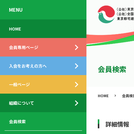
MENU
会
入
不
ご
HOME
員
会
動
挨
専
の
産
拶
会員専用ページ
用
メ
相
ペ
リ
談
組
ー
ッ
所
入会をお考えの方へ
織
会員検索
ジ
ト
概
ト
都
要
ッ
一般ページ
業
民
プ
務
公
HOME
会員検
デ
支
開
組織について
ィ
サ
援
セ
ス
ー
サ
ミ
ク
ビ
ー
ナ
会員検索
詳細情報
ロ
ス
ビ
ー
ー
メ
ス