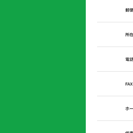
店
リ
会
誌・
郵
内
ン
申
刊行
掲
ク
請
物
示
書
物
類
所
プ
広
ダ
ラ
報
ウ
ハ
イ
活
ン
ト
バ
動
ロ
電
さ
シ
ー
ん
ー
ド
ツ
ポ
ー
リ
FA
ル
シ
入
ー
会
資
東
ホ
料
京
請
都
求
宅
建