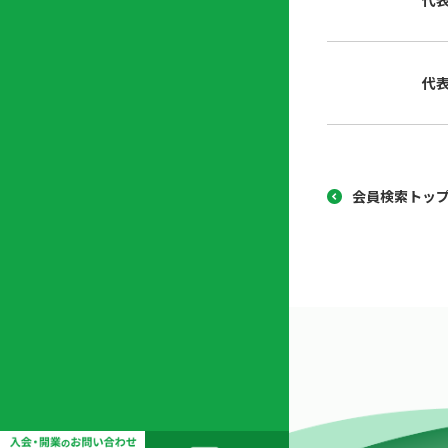
代
協
開
同
業
組
支
代
合
援
セ
ン
タ
ー
会員検索トッ
開
業
支
援
セ
ミ
ナ
ー