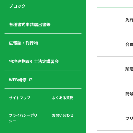
ジ
ニ
の
ブロック
宅
ャ
ュ
紹
建
ー
ー
介
免
経
各種書式申請届出書等
営
青年
年
入
塾
部
広報誌・刊行物
会
会
会
会・
費
者
ハ
レデ
の
宅地建物取引士法定講習会
ト
ィス
声
規
マ
部会
所
程
ー
WEB研修
集
「開
ク
ア
業」
東
ク
商
まで
京
サイトマップ
よくある質問
福
セ
の流
不
利
ス
れと
動
厚
費用
産
プライバシーポリ
お問い合わせ
フ
生
シー
関
連
入
広報