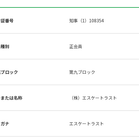
許証番号
知事（1）108354
員種別
正会員
属ブロック
第九ブロック
号または名称
（株）エスケートラスト
リガナ
エスケートラスト