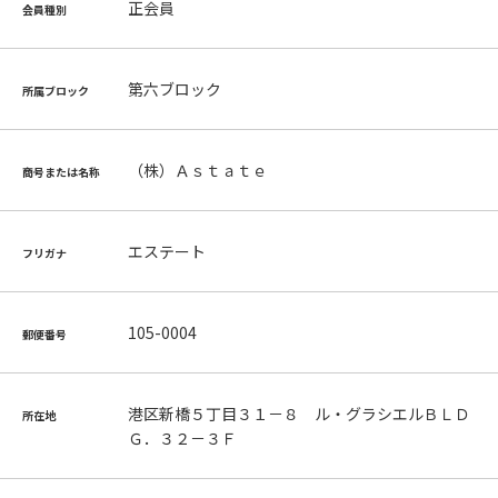
正会員
会員種別
第六ブロック
所属ブロック
（株）Ａｓｔａｔｅ
商号または名称
エステート
フリガナ
105-0004
郵便番号
港区新橋５丁目３１－８ ル・グラシエルＢＬＤ
所在地
Ｇ．３２－３Ｆ