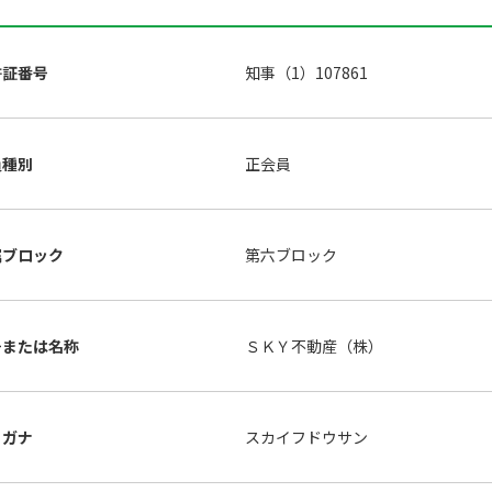
許証番号
知事（1）107861
員種別
正会員
属ブロック
第六ブロック
号または名称
ＳＫＹ不動産（株）
リガナ
スカイフドウサン