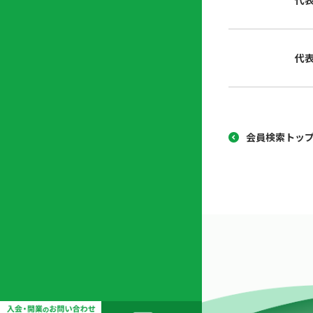
代
協
開
同
業
組
支
代
合
援
セ
ン
タ
ー
会員検索トッ
開
業
支
援
セ
ミ
ナ
ー