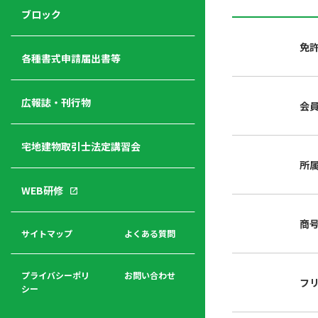
ジ
ニ
の
ブロック
宅
ャ
ュ
紹
建
ー
ー
介
免
経
各種書式申請届出書等
営
青年
年
入
塾
部
広報誌・刊行物
会
会
会
会・
費
者
ハ
レデ
の
宅地建物取引士法定講習会
ト
ィス
声
規
マ
部会
所
程
ー
WEB研修
集
「開
ク
ア
業」
東
ク
商
まで
京
サイトマップ
よくある質問
福
セ
の流
不
利
ス
れと
動
厚
費用
産
プライバシーポリ
お問い合わせ
フ
生
シー
関
連
入
広報