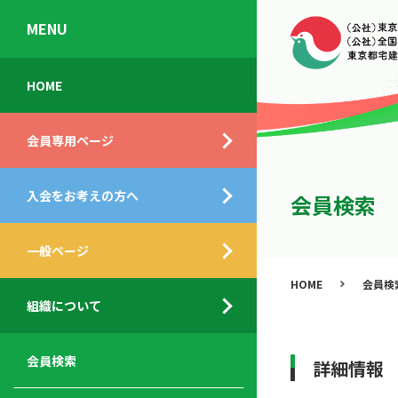
MENU
会
入
不
ご
HOME
員
会
動
挨
専
の
産
拶
会員専用ページ
用
メ
相
ペ
リ
談
組
ー
ッ
所
入会をお考えの方へ
織
会員検索
ジ
ト
概
ト
都
要
ッ
一般ページ
業
民
プ
務
公
HOME
会員検
デ
支
開
組織について
ィ
サ
援
セ
ス
ー
サ
ミ
ク
ビ
ー
ナ
会員検索
詳細情報
ロ
ス
ビ
ー
ー
メ
ス