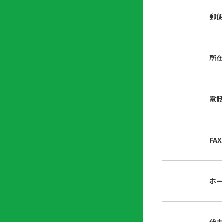
店
リ
会
誌・
郵
内
ン
申
刊行
掲
ク
請
物
示
書
物
類
所
プ
広
ダ
ラ
報
ウ
ハ
イ
活
ン
ト
バ
動
ロ
電
さ
シ
ー
ん
ー
ド
ツ
ポ
ー
リ
FA
ル
シ
入
ー
会
資
東
ホ
料
京
請
都
求
宅
建