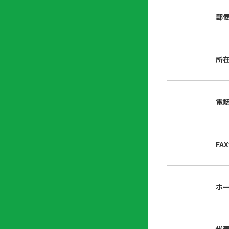
店
リ
会
誌・
郵
内
ン
申
刊行
掲
ク
請
物
示
書
物
類
所
プ
広
ダ
ラ
報
ウ
ハ
イ
活
ン
ト
バ
動
ロ
電
さ
シ
ー
ん
ー
ド
ツ
ポ
ー
リ
FA
ル
シ
入
ー
会
資
東
ホ
料
京
請
都
求
宅
建