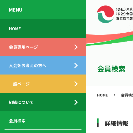
MENU
会
入
不
ご
HOME
員
会
動
挨
専
の
産
拶
会員専用ページ
用
メ
相
ペ
リ
談
組
ー
ッ
所
入会をお考えの方へ
織
会員検索
ジ
ト
概
ト
都
要
ッ
一般ページ
業
民
プ
務
公
HOME
会員検
デ
支
開
組織について
ィ
サ
援
セ
ス
ー
サ
ミ
ク
ビ
ー
ナ
会員検索
詳細情報
ロ
ス
ビ
ー
ー
メ
ス