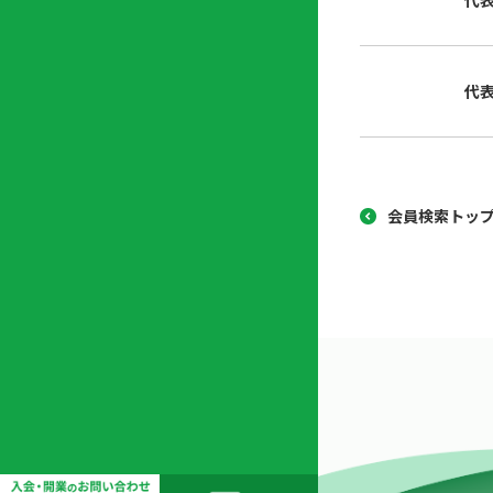
代
協
開
同
業
組
支
代
合
援
セ
ン
タ
ー
会員検索トッ
開
業
支
援
セ
ミ
ナ
ー