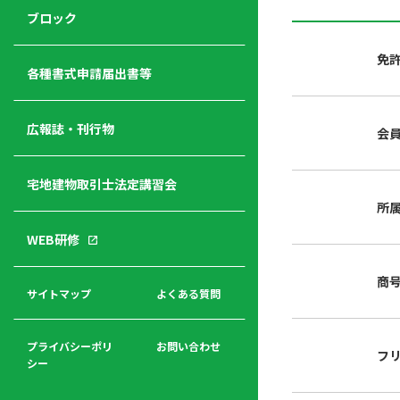
ジ
ニ
の
ブロック
宅
ャ
ュ
紹
建
ー
ー
介
免
経
各種書式申請届出書等
営
青年
年
入
塾
部
広報誌・刊行物
会
会
会
会・
費
者
ハ
レデ
の
宅地建物取引士法定講習会
ト
ィス
声
規
マ
部会
所
程
ー
WEB研修
集
「開
ク
ア
業」
東
ク
商
まで
京
サイトマップ
よくある質問
福
セ
の流
不
利
ス
れと
動
厚
費用
産
プライバシーポリ
お問い合わせ
フ
生
シー
関
連
入
広報