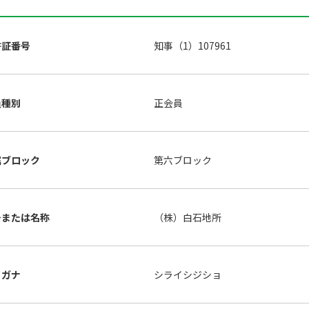
許証番号
知事（1）107961
員種別
正会員
属ブロック
第六ブロック
号または名称
（株）白石地所
リガナ
シライシジショ