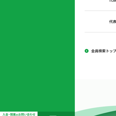
代
協
開
同
業
組
支
代
合
援
セ
ン
タ
ー
会員検索トッ
開
業
支
援
セ
ミ
ナ
ー