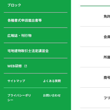
ジ
ニ
の
ブロック
宅
ャ
ュ
紹
建
ー
ー
介
免
経
各種書式申請届出書等
営
青年
年
入
塾
部
広報誌・刊行物
会
会
会
会・
費
者
ハ
レデ
の
宅地建物取引士法定講習会
ト
ィス
声
規
マ
部会
所
程
ー
WEB研修
集
「開
ク
ア
業」
東
ク
商
まで
京
サイトマップ
よくある質問
福
セ
の流
不
利
ス
れと
動
厚
費用
産
プライバシーポリ
お問い合わせ
フ
生
シー
関
連
入
広報