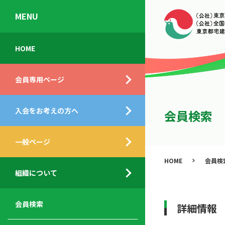
MENU
会
入
不
ご
HOME
員
会
動
挨
専
の
産
拶
会員専用ページ
用
メ
相
ペ
リ
談
組
ー
ッ
所
入会をお考えの方へ
織
会員検索
ジ
ト
概
ト
都
要
ッ
一般ページ
業
民
プ
務
公
HOME
会員検
デ
支
開
組織について
ィ
サ
援
セ
ス
ー
サ
ミ
ク
ビ
ー
ナ
会員検索
詳細情報
ロ
ス
ビ
ー
ー
メ
ス