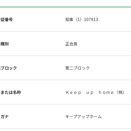
許証番号
知事（1）107913
員種別
正会員
属ブロック
第二ブロック
号または名称
Ｋｅｅｐ ｕｐ ｈｏｍｅ（株）
リガナ
キープアップホーム