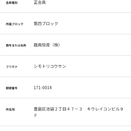
正会員
会員種別
第四ブロック
所属ブロック
霜鳥恒産（株）
商号または名称
シモトリコウサン
フリガナ
171-0014
郵便番号
豊島区池袋２丁目４７－３ キウレイコンビル９
所在地
Ｆ