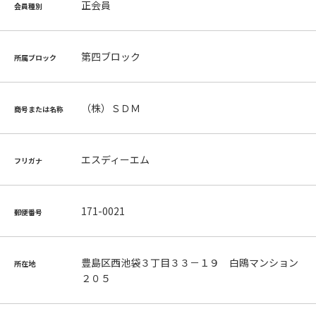
正会員
会員種別
第四ブロック
所属ブロック
（株）ＳＤＭ
商号または名称
エスディーエム
フリガナ
171-0021
郵便番号
豊島区西池袋３丁目３３－１９ 白鴎マンション
所在地
２０５