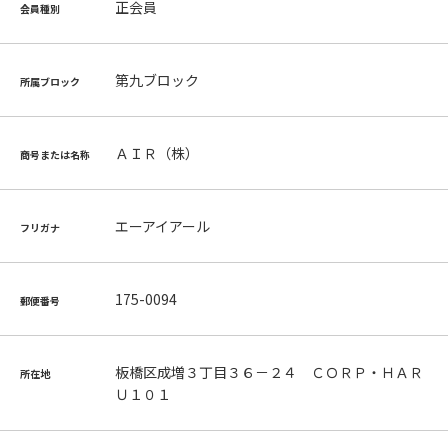
正会員
会員種別
第九ブロック
所属ブロック
ＡＩＲ（株）
商号または名称
エーアイアール
フリガナ
175-0094
郵便番号
板橋区成増３丁目３６－２４ ＣＯＲＰ・ＨＡＲ
所在地
Ｕ１０１