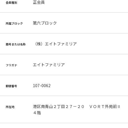
正会員
会員種別
第六ブロック
所属ブロック
（株）エイトファミリア
商号または名称
エイトファミリア
フリガナ
107-0062
郵便番号
港区南青山２丁目２７－２０ ＶＯＲＴ外苑前Ⅱ
所在地
４階