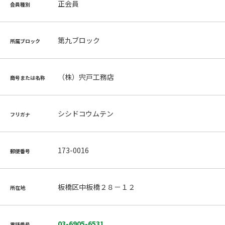
正会員
会員種別
第九ブロック
所属ブロック
（株）宍戸工務店
商号または名称
シシドコウムテン
フリガナ
173-0016
郵便番号
板橋区中板橋２８－１２
所在地
03-6905-6531
電話番号