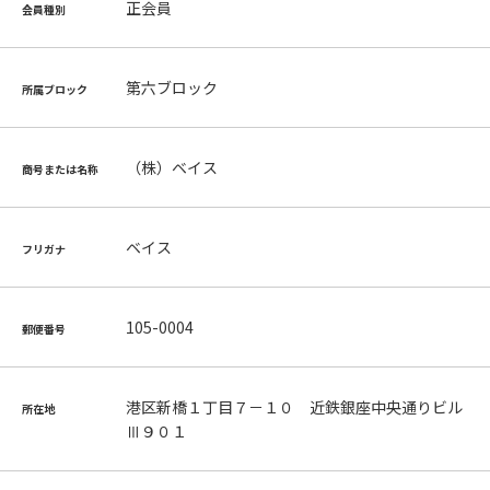
正会員
会員種別
第六ブロック
所属ブロック
（株）ベイス
商号または名称
ベイス
フリガナ
105-0004
郵便番号
港区新橋１丁目７－１０ 近鉄銀座中央通りビル
所在地
Ⅲ９０１