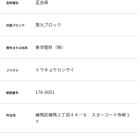
正会員
会員種別
第九ブロック
所属ブロック
東京管財（株）
商号または名称
トウキョウカンザイ
フリガナ
176-0001
郵便番号
練馬区練馬１丁目４４－６ スターコート寺崎１
所在地
Ｆ