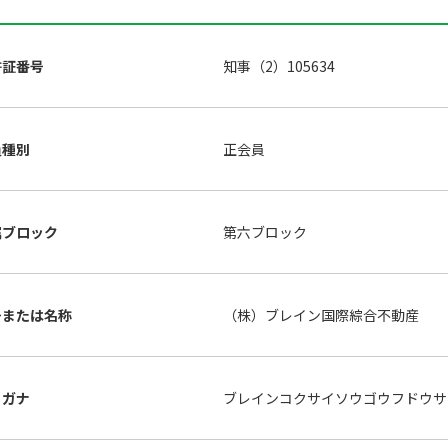
許証番号
知事（2）105634
員種別
正会員
属ブロック
第六ブロック
号または名称
（株）ブレイン国際綜合不動産
リガナ
ブレインコクサイソウゴウフドウ