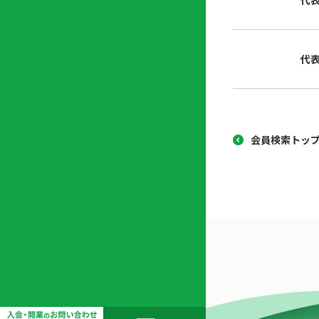
代
協
開
同
業
組
支
代
合
援
セ
ン
タ
ー
会員検索トッ
開
業
支
援
セ
ミ
ナ
ー