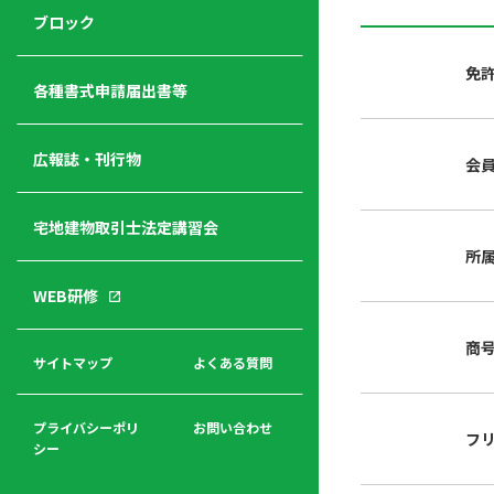
ジ
ニ
の
ブロック
宅
ャ
ュ
紹
建
ー
ー
介
免
経
各種書式申請届出書等
営
青年
年
入
塾
部
広報誌・刊行物
会
会
会
会・
費
者
ハ
レデ
の
宅地建物取引士法定講習会
ト
ィス
声
規
マ
部会
所
程
ー
WEB研修
集
「開
ク
ア
業」
東
ク
商
まで
京
サイトマップ
よくある質問
福
セ
の流
不
利
ス
れと
動
厚
費用
産
プライバシーポリ
お問い合わせ
フ
生
シー
関
連
入
広報