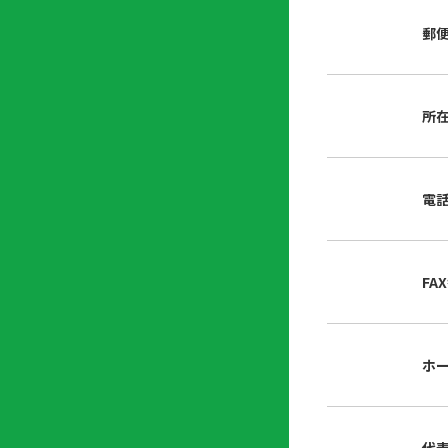
店
リ
会
誌・
郵
内
ン
申
刊行
掲
ク
請
物
示
書
物
類
所
プ
広
ダ
ラ
報
ウ
ハ
イ
活
ン
ト
バ
動
ロ
電
さ
シ
ー
ん
ー
ド
ツ
ポ
ー
リ
FA
ル
シ
入
ー
会
資
東
ホ
料
京
請
都
求
宅
建