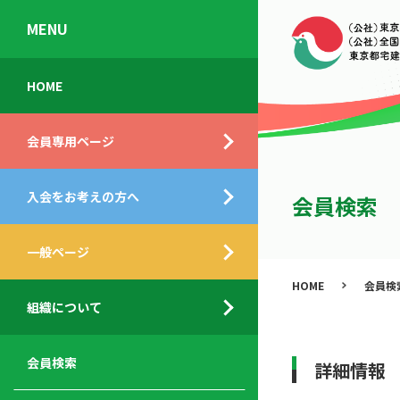
MENU
会
入
不
ご
HOME
員
会
動
挨
専
の
産
拶
会員専用ページ
用
メ
相
ペ
リ
談
組
ー
ッ
所
入会をお考えの方へ
織
会員検索
ジ
ト
概
ト
都
要
ッ
一般ページ
業
民
プ
務
公
HOME
会員検
デ
支
開
組織について
ィ
サ
援
セ
ス
ー
サ
ミ
ク
ビ
ー
ナ
会員検索
詳細情報
ロ
ス
ビ
ー
ー
メ
ス