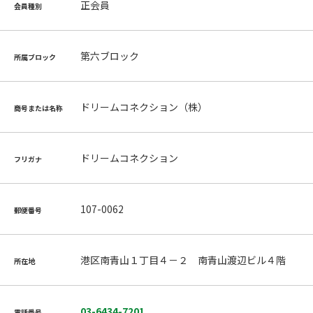
正会員
会員種別
第六ブロック
所属ブロック
ドリームコネクション（株）
商号または名称
ドリームコネクション
フリガナ
107-0062
郵便番号
港区南青山１丁目４－２ 南青山渡辺ビル４階
所在地
03-6434-7201
電話番号