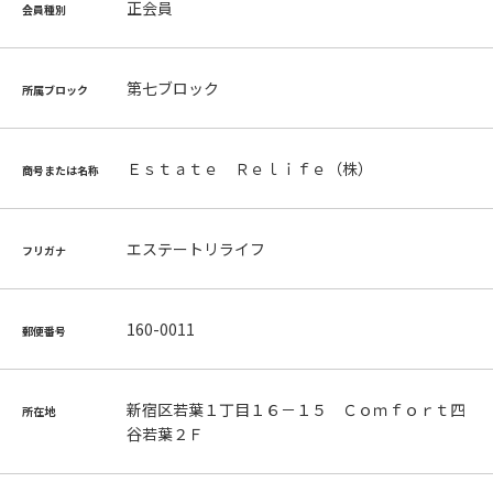
正会員
会員種別
第七ブロック
所属ブロック
Ｅｓｔａｔｅ Ｒｅｌｉｆｅ（株）
商号または名称
エステートリライフ
フリガナ
160-0011
郵便番号
新宿区若葉１丁目１６－１５ Ｃｏｍｆｏｒｔ四
所在地
谷若葉２Ｆ