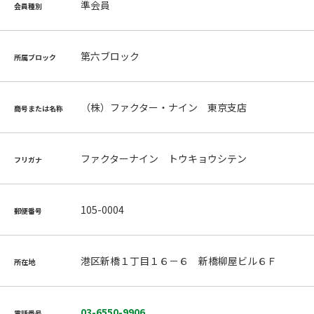
準会員
会員種別
第六ブロック
所属ブロック
（株）ファクター・ナイン 東京支店
商号または名称
ファクターナイン トウキョウシテン
フリガナ
105-0004
郵便番号
港区新橋１丁目１６－６ 新橋柳屋ビル６Ｆ
所在地
03-6550-9906
電話番号