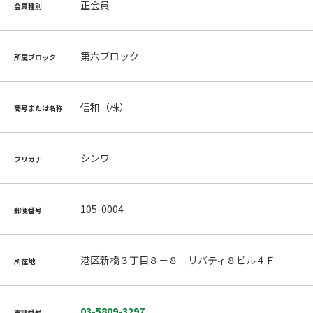
正会員
会員種別
第六ブロック
所属ブロック
信和（株）
商号または名称
シンワ
フリガナ
105-0004
郵便番号
港区新橋３丁目８－８ リバティ８ビル４Ｆ
所在地
03-5809-3297
電話番号