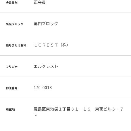
正会員
会員種別
第四ブロック
所属ブロック
ＬＣＲＥＳＴ（株）
商号または名称
エルクレスト
フリガナ
170-0013
郵便番号
豊島区東池袋１丁目３１－１６ 東商ビル３－７
所在地
Ｆ