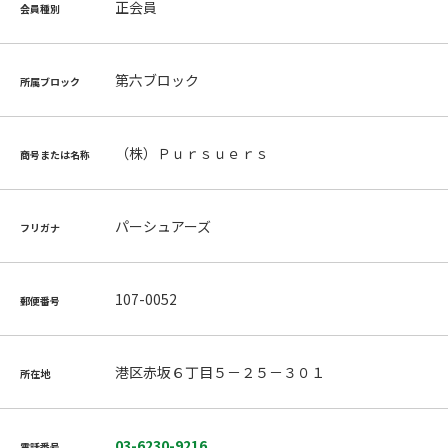
正会員
会員種別
第六ブロック
所属ブロック
（株）Ｐｕｒｓｕｅｒｓ
商号または名称
パーシュアーズ
フリガナ
107-0052
郵便番号
港区赤坂６丁目５－２５－３０１
所在地
03-6230-9216
電話番号