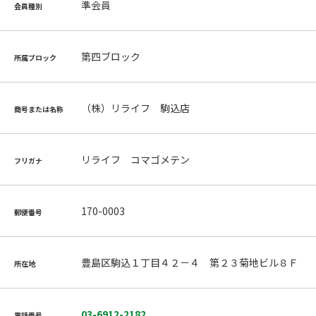
準会員
会員種別
第四ブロック
所属ブロック
（株）リライフ 駒込店
商号または名称
リライフ コマゴメテン
フリガナ
170-0003
郵便番号
豊島区駒込１丁目４２－４ 第２３菊地ビル８Ｆ
所在地
03-6912-2182
電話番号