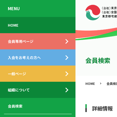
MENU
会
入
不
ご
HOME
員
会
動
挨
専
の
産
拶
会員専用ページ
用
メ
相
ペ
リ
談
組
ー
ッ
所
入会をお考えの方へ
織
会員検索
ジ
ト
概
ト
都
要
ッ
一般ページ
業
民
プ
務
公
HOME
会員検
デ
支
開
組織について
ィ
サ
援
セ
ス
ー
サ
ミ
ク
ビ
ー
ナ
会員検索
詳細情報
ロ
ス
ビ
ー
ー
メ
ス