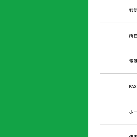
店
リ
会
誌・
郵
内
ン
申
刊行
掲
ク
請
物
示
書
物
類
所
プ
広
ダ
ラ
報
ウ
ハ
イ
活
ン
ト
バ
動
ロ
電
さ
シ
ー
ん
ー
ド
ツ
ポ
ー
リ
FA
ル
シ
入
ー
会
資
東
ホ
料
京
請
都
求
宅
建