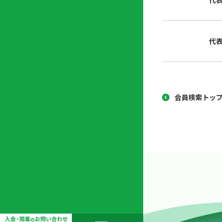
代
協
開
同
業
組
支
代
合
援
セ
ン
タ
ー
会員検索トッ
開
業
支
援
セ
ミ
ナ
ー