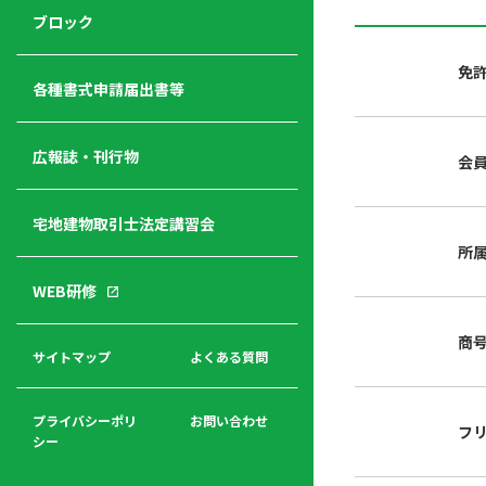
ジ
ニ
の
ブロック
宅
ャ
ュ
紹
建
ー
ー
介
免
経
各種書式申請届出書等
営
青年
年
入
塾
部
広報誌・刊行物
会
会
会
会・
費
者
ハ
レデ
の
宅地建物取引士法定講習会
ト
ィス
声
規
マ
部会
所
程
ー
WEB研修
集
「開
ク
ア
業」
東
ク
商
まで
京
サイトマップ
よくある質問
福
セ
の流
不
利
ス
れと
動
厚
費用
産
プライバシーポリ
お問い合わせ
フ
生
シー
関
連
入
広報