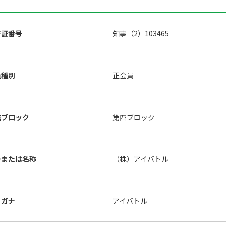
許証番号
知事（2）103465
員種別
正会員
属ブロック
第四ブロック
号または名称
（株）アイバトル
リガナ
アイバトル