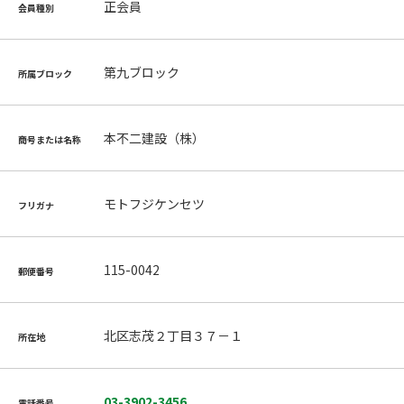
正会員
会員種別
第九ブロック
所属ブロック
本不二建設（株）
商号または名称
モトフジケンセツ
フリガナ
115-0042
郵便番号
北区志茂２丁目３７－１
所在地
03-3902-3456
電話番号