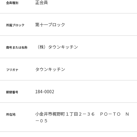
正会員
会員種別
第十一ブロック
所属ブロック
（株）タウンキッチン
商号または名称
タウンキッチン
フリガナ
184-0002
郵便番号
小金井市梶野町１丁目２－３６ ＰＯ－ＴＯ Ｎ
所在地
－０５