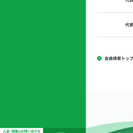
代
協
開
同
業
組
支
代
合
援
セ
ン
タ
ー
会員検索トッ
開
業
支
援
セ
ミ
ナ
ー