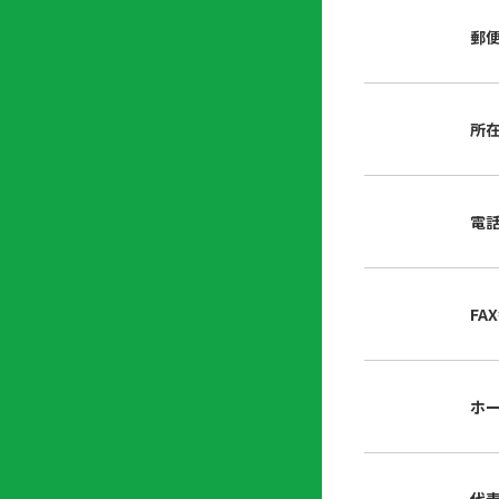
店
リ
会
誌・
郵
内
ン
申
刊行
掲
ク
請
物
示
書
物
類
所
プ
広
ダ
ラ
報
ウ
ハ
イ
活
ン
ト
バ
動
ロ
電
さ
シ
ー
ん
ー
ド
ツ
ポ
ー
リ
FA
ル
シ
入
ー
会
資
東
ホ
料
京
請
都
求
宅
建