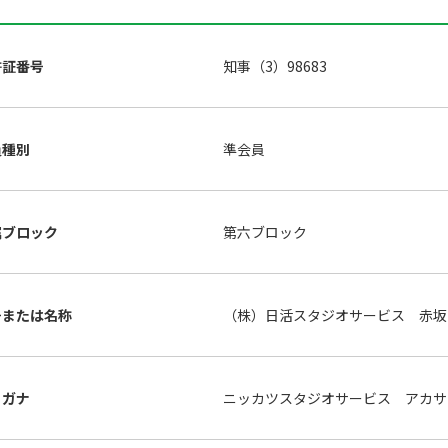
許証番号
知事（3）98683
員種別
準会員
属ブロック
第六ブロック
号または名称
（株）日活スタジオサービス 赤坂
リガナ
ニッカツスタジオサービス アカサ