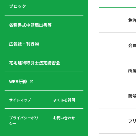
ジ
ニ
の
ブロック
宅
ャ
ュ
紹
建
ー
ー
介
免
経
各種書式申請届出書等
営
青年
年
入
塾
部
広報誌・刊行物
会
会
会
会・
費
者
ハ
レデ
の
宅地建物取引士法定講習会
ト
ィス
声
規
マ
部会
所
程
ー
WEB研修
集
「開
ク
ア
業」
東
ク
商
まで
京
サイトマップ
よくある質問
福
セ
の流
不
利
ス
れと
動
厚
費用
産
プライバシーポリ
お問い合わせ
フ
生
シー
関
連
入
広報