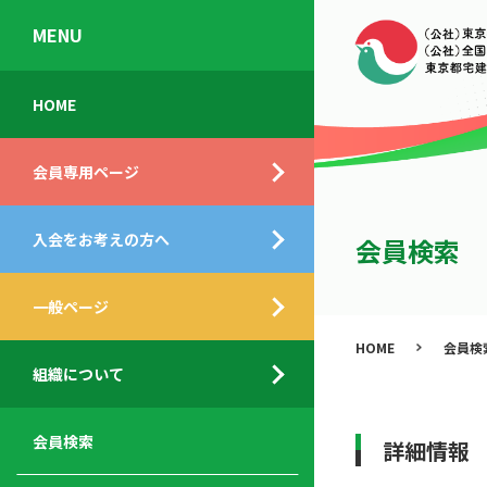
MENU
会
入
不
ご
HOME
員
会
動
挨
専
の
産
拶
会員専用ページ
用
メ
相
ペ
リ
談
組
ー
ッ
所
入会をお考えの方へ
織
会員検索
ジ
ト
概
ト
都
要
ッ
一般ページ
業
民
プ
務
公
HOME
会員検
デ
支
開
組織について
ィ
サ
援
セ
ス
ー
サ
ミ
ク
ビ
ー
ナ
会員検索
詳細情報
ロ
ス
ビ
ー
ー
メ
ス