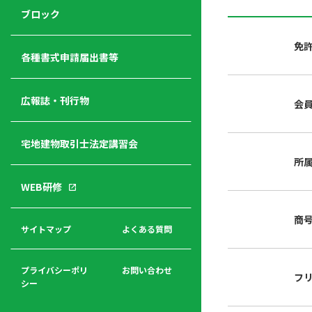
ジ
ニ
の
ブロック
宅
ャ
ュ
紹
建
ー
ー
介
免
経
各種書式申請届出書等
営
青年
年
入
塾
部
広報誌・刊行物
会
会
会
会・
費
者
ハ
レデ
の
宅地建物取引士法定講習会
ト
ィス
声
規
マ
部会
所
程
ー
WEB研修
集
「開
ク
ア
業」
東
ク
商
まで
京
サイトマップ
よくある質問
福
セ
の流
不
利
ス
れと
動
厚
費用
産
プライバシーポリ
お問い合わせ
フ
生
シー
関
連
入
広報