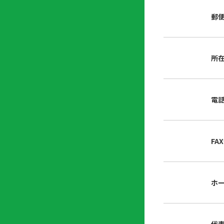
店
リ
会
誌・
郵
内
ン
申
刊行
掲
ク
請
物
示
書
物
類
所
プ
広
ダ
ラ
報
ウ
ハ
イ
活
ン
ト
バ
動
ロ
電
さ
シ
ー
ん
ー
ド
ツ
ポ
ー
リ
FA
ル
シ
入
ー
会
資
東
ホ
料
京
請
都
求
宅
建