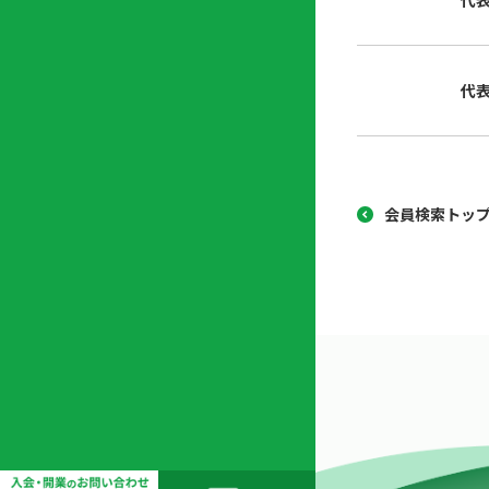
代
協
開
同
業
組
支
代
合
援
セ
ン
タ
ー
会員検索トッ
開
業
支
援
セ
ミ
ナ
ー