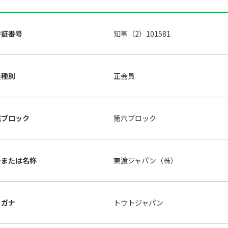
許証番号
知事（2）101581
員種別
正会員
属ブロック
第六ブロック
号または名称
東渡ジャパン（株）
リガナ
トウトジャパン