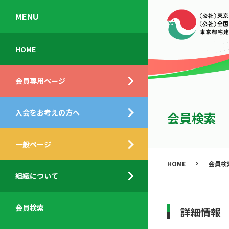
MENU
会
入
不
ご
HOME
員
会
動
挨
専
の
産
拶
会員専用ページ
用
メ
相
ペ
リ
談
組
ー
ッ
所
入会をお考えの方へ
織
会員検索
ジ
ト
概
ト
都
要
ッ
一般ページ
業
民
プ
務
公
HOME
会員検
デ
支
開
組織について
ィ
サ
援
セ
ス
ー
サ
ミ
ク
ビ
ー
ナ
会員検索
詳細情報
ロ
ス
ビ
ー
ー
メ
ス