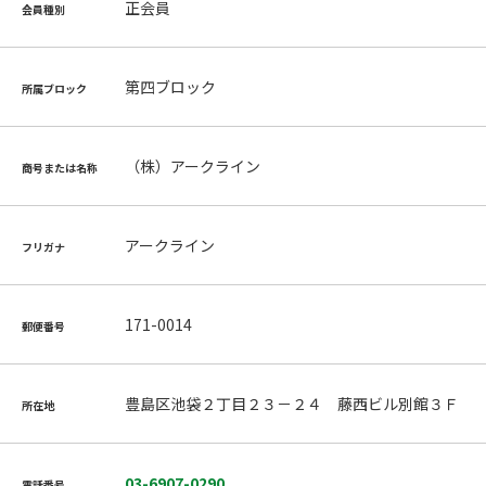
正会員
会員種別
第四ブロック
所属ブロック
（株）アークライン
商号または名称
アークライン
フリガナ
171-0014
郵便番号
豊島区池袋２丁目２３－２４ 藤西ビル別館３Ｆ
所在地
03-6907-0290
電話番号