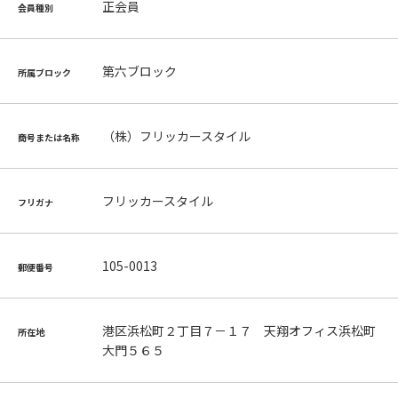
正会員
会員種別
第六ブロック
所属ブロック
（株）フリッカースタイル
商号または名称
フリッカースタイル
フリガナ
105-0013
郵便番号
港区浜松町２丁目７－１７ 天翔オフィス浜松町
所在地
大門５６５