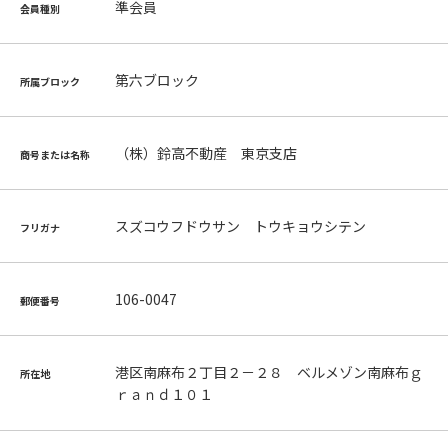
準会員
会員種別
第六ブロック
所属ブロック
（株）鈴高不動産 東京支店
商号または名称
スズコウフドウサン トウキョウシテン
フリガナ
106-0047
郵便番号
港区南麻布２丁目２－２８ ベルメゾン南麻布ｇ
所在地
ｒａｎｄ１０１