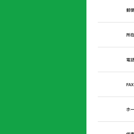
店
リ
会
誌・
郵
内
ン
申
刊行
掲
ク
請
物
示
書
物
類
所
プ
広
ダ
ラ
報
ウ
ハ
イ
活
ン
ト
バ
動
ロ
電
さ
シ
ー
ん
ー
ド
ツ
ポ
ー
リ
FA
ル
シ
入
ー
会
資
東
ホ
料
京
請
都
求
宅
建