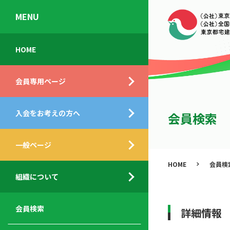
MENU
会
入
不
ご
HOME
員
会
動
挨
専
の
産
拶
会員専用ページ
用
メ
相
ペ
リ
談
組
ー
ッ
所
入会をお考えの方へ
織
会員検索
ジ
ト
概
ト
都
要
ッ
一般ページ
業
民
プ
務
公
HOME
会員検
デ
支
開
組織について
ィ
サ
援
セ
ス
ー
サ
ミ
ク
ビ
ー
ナ
会員検索
詳細情報
ロ
ス
ビ
ー
ー
メ
ス