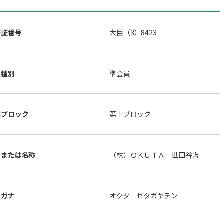
許証番号
大臣（3）8423
員種別
準会員
属ブロック
第十ブロック
号または名称
（株）ＯＫＵＴＡ 世田谷店
リガナ
オクタ セタガヤテン