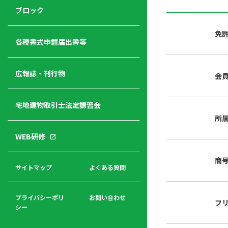
ジ
ニ
の
ブロック
宅
ャ
ュ
紹
建
ー
ー
介
免
経
各種書式申請届出書等
営
青年
年
入
塾
部
広報誌・刊行物
会
会
会
会・
費
者
ハ
レデ
の
宅地建物取引士法定講習会
ト
ィス
声
規
マ
部会
所
程
ー
WEB研修
集
「開
ク
ア
業」
東
ク
商
まで
京
サイトマップ
よくある質問
福
セ
の流
不
利
ス
れと
動
厚
費用
産
プライバシーポリ
お問い合わせ
フ
生
シー
関
連
入
広報