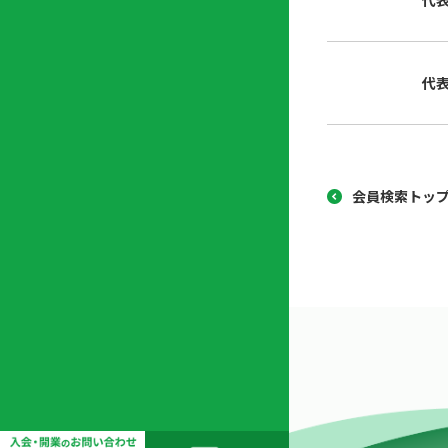
代
協
開
同
業
組
支
代
合
援
セ
ン
タ
ー
会員検索トッ
開
業
支
援
セ
ミ
ナ
ー