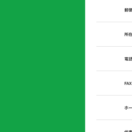
店
リ
会
誌・
郵
内
ン
申
刊行
掲
ク
請
物
示
書
物
類
所
プ
広
ダ
ラ
報
ウ
ハ
イ
活
ン
ト
バ
動
ロ
電
さ
シ
ー
ん
ー
ド
ツ
ポ
ー
リ
FA
ル
シ
入
ー
会
資
東
ホ
料
京
請
都
求
宅
建