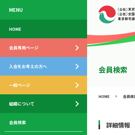
MENU
会
入
不
ご
HOME
員
会
動
挨
専
の
産
拶
会員専用ページ
用
メ
相
ペ
リ
談
組
ー
ッ
所
入会をお考えの方へ
織
会員検索
ジ
ト
概
ト
都
要
ッ
一般ページ
業
民
プ
務
公
HOME
会員検
デ
支
開
組織について
ィ
サ
援
セ
ス
ー
サ
ミ
ク
ビ
ー
ナ
会員検索
詳細情報
ロ
ス
ビ
ー
ー
メ
ス