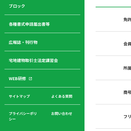
ジ
ニ
の
ブロック
宅
ャ
ュ
紹
建
ー
ー
介
免
経
各種書式申請届出書等
営
青年
年
入
塾
部
広報誌・刊行物
会
会
会
会・
費
者
ハ
レデ
の
宅地建物取引士法定講習会
ト
ィス
声
規
マ
部会
所
程
ー
WEB研修
集
「開
ク
ア
業」
東
ク
商
まで
京
サイトマップ
よくある質問
福
セ
の流
不
利
ス
れと
動
厚
費用
産
プライバシーポリ
お問い合わせ
フ
生
シー
関
連
入
広報