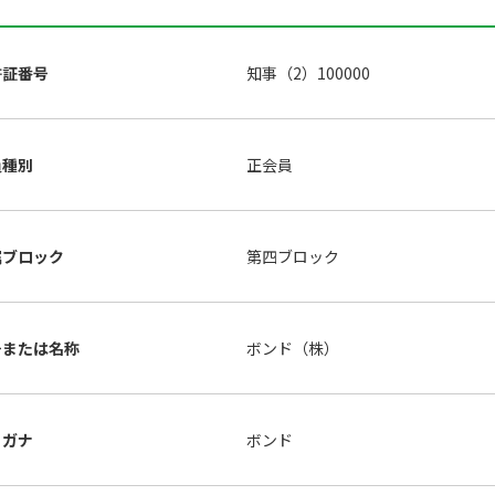
許証番号
知事（2）100000
員種別
正会員
属ブロック
第四ブロック
号または名称
ボンド（株）
リガナ
ボンド