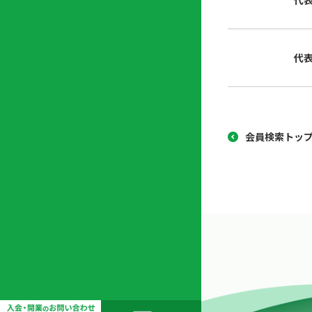
代
協
開
同
業
組
支
代
合
援
セ
ン
タ
ー
会員検索トッ
開
業
支
援
セ
ミ
ナ
ー