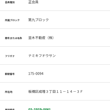
正会員
会員種別
第九ブロック
所属ブロック
並木不動産（株）
商号または名称
ナミキフドウサン
フリガナ
175-0094
郵便番号
板橋区成増３丁目１１－１４－３Ｆ
所在地
03-3939-0061
電話番号