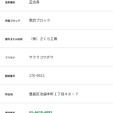
正会員
会員種別
第四ブロック
所属ブロック
（株）さくら工房
商号または名称
サクラコウボウ
フリガナ
170-0011
郵便番号
豊島区池袋本町１丁目４６－７
所在地
03-6628-4883
電話番号