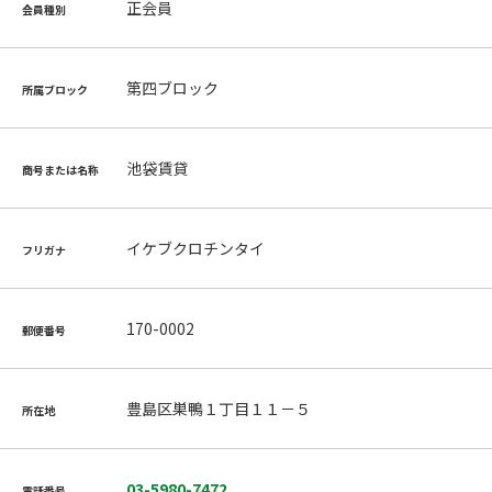
正会員
会員種別
第四ブロック
所属ブロック
池袋賃貸
商号または名称
イケブクロチンタイ
フリガナ
170-0002
郵便番号
豊島区巣鴨１丁目１１－５
所在地
03-5980-7472
電話番号