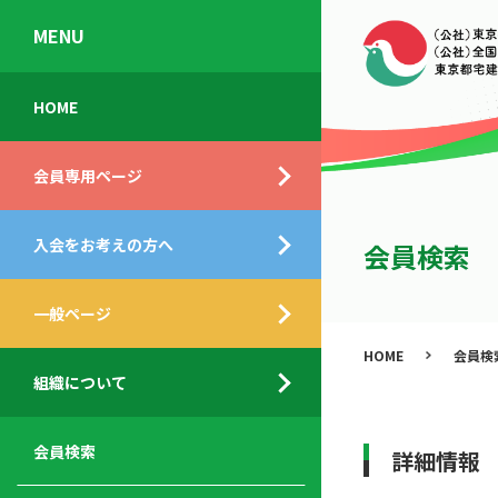
MENU
会
入
不
ご
HOME
員
会
動
挨
専
の
産
拶
会員専用ページ
用
メ
相
ペ
リ
談
組
ー
ッ
所
入会をお考えの方へ
織
会員検索
ジ
ト
概
ト
都
要
ッ
一般ページ
業
民
プ
務
公
HOME
会員検
デ
支
開
組織について
ィ
サ
援
セ
ス
ー
サ
ミ
ク
ビ
ー
ナ
会員検索
詳細情報
ロ
ス
ビ
ー
ー
メ
ス