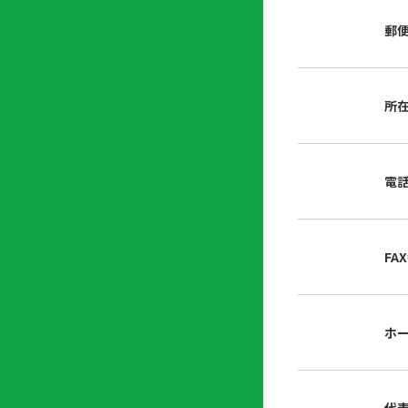
店
リ
会
誌・
郵
内
ン
申
刊行
掲
ク
請
物
示
書
物
類
所
プ
広
ダ
ラ
報
ウ
ハ
イ
活
ン
ト
バ
動
ロ
電
さ
シ
ー
ん
ー
ド
ツ
ポ
ー
リ
FA
ル
シ
入
ー
会
資
東
ホ
料
京
請
都
求
宅
建