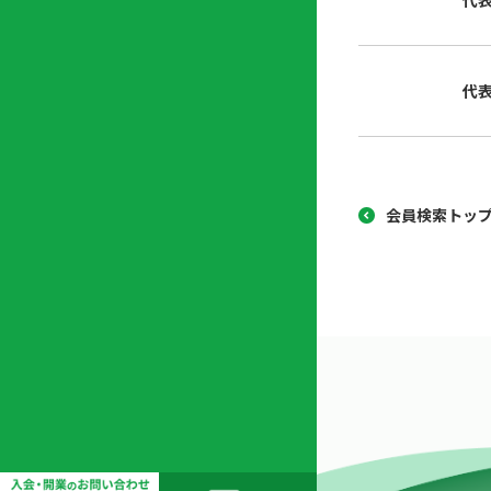
代
協
開
同
業
組
支
代
合
援
セ
ン
タ
ー
会員検索トッ
開
業
支
援
セ
ミ
ナ
ー