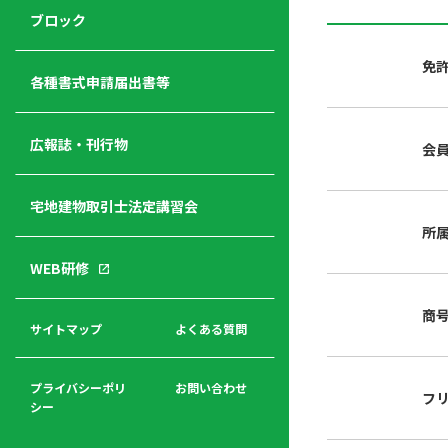
ジ
ニ
の
ブロック
宅
ャ
ュ
紹
建
ー
ー
介
免
経
各種書式申請届出書等
営
青年
年
入
塾
部
広報誌・刊行物
会
会
会
会・
費
者
ハ
レデ
の
宅地建物取引士法定講習会
ト
ィス
声
規
マ
部会
所
程
ー
WEB研修
集
「開
ク
ア
業」
東
ク
商
まで
京
サイトマップ
よくある質問
福
セ
の流
不
利
ス
れと
動
厚
費用
産
プライバシーポリ
お問い合わせ
フ
生
シー
関
連
入
広報