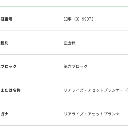
許証番号
知事（3）99373
員種別
正会員
属ブロック
第六ブロック
号または名称
リアライズ・アセットプランナー
リガナ
リアライズ・アセットプランナー