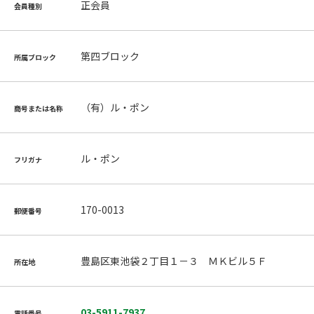
正会員
会員種別
第四ブロック
所属ブロック
（有）ル・ポン
商号または名称
ル・ポン
フリガナ
170-0013
郵便番号
豊島区東池袋２丁目１－３ ＭＫビル５Ｆ
所在地
03-5911-7937
電話番号