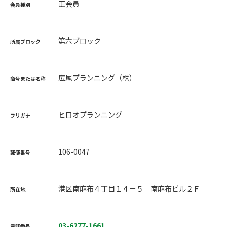
正会員
会員種別
第六ブロック
所属ブロック
広尾プランニング（株）
商号または名称
ヒロオプランニング
フリガナ
106-0047
郵便番号
港区南麻布４丁目１４－５ 南麻布ビル２Ｆ
所在地
03-6277-1661
電話番号