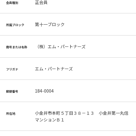
正会員
会員種別
第十一ブロック
所属ブロック
（株）エム・パートナーズ
商号または名称
エム・パートナーズ
フリガナ
184-0004
郵便番号
小金井市本町５丁目３８－１３ 小金井第一丸信
所在地
マンションＢ１