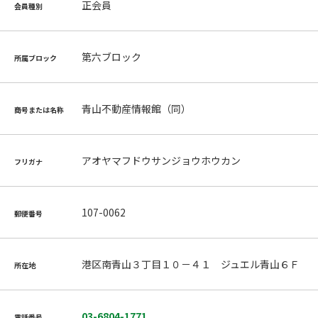
正会員
会員種別
第六ブロック
所属ブロック
青山不動産情報館（同）
商号または名称
アオヤマフドウサンジョウホウカン
フリガナ
107-0062
郵便番号
港区南青山３丁目１０－４１ ジュエル青山６Ｆ
所在地
03-6804-1771
電話番号