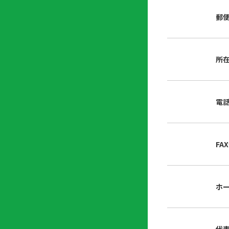
店
リ
会
誌・
郵
内
ン
申
刊行
掲
ク
請
物
示
書
物
類
所
プ
広
ダ
ラ
報
ウ
ハ
イ
活
ン
ト
バ
動
ロ
電
さ
シ
ー
ん
ー
ド
ツ
ポ
ー
リ
FA
ル
シ
入
ー
会
資
東
ホ
料
京
請
都
求
宅
建