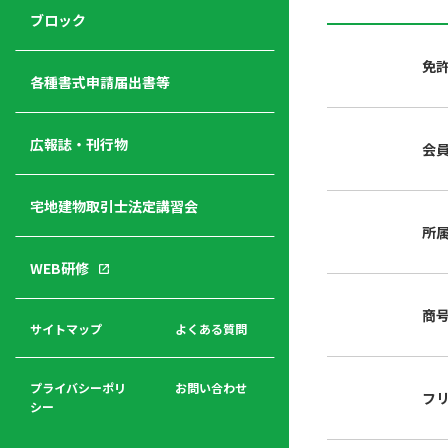
ジ
ニ
の
ブロック
宅
ャ
ュ
紹
建
ー
ー
介
免
経
各種書式申請届出書等
営
青年
年
入
塾
部
広報誌・刊行物
会
会
会
会・
費
者
ハ
レデ
の
宅地建物取引士法定講習会
ト
ィス
声
規
マ
部会
所
程
ー
WEB研修
集
「開
ク
ア
業」
東
ク
商
まで
京
サイトマップ
よくある質問
福
セ
の流
不
利
ス
れと
動
厚
費用
産
プライバシーポリ
お問い合わせ
フ
生
シー
関
連
入
広報