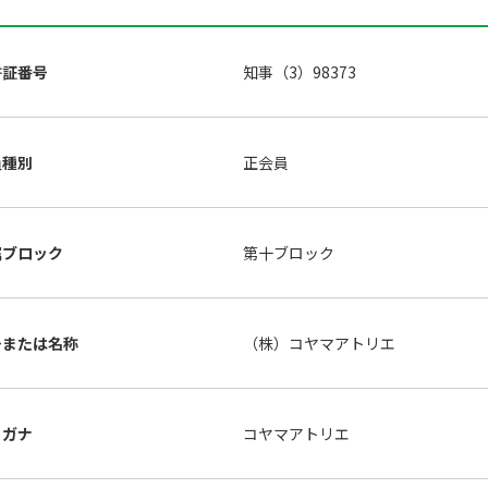
許証番号
知事（3）98373
員種別
正会員
属ブロック
第十ブロック
号または名称
（株）コヤマアトリエ
リガナ
コヤマアトリエ