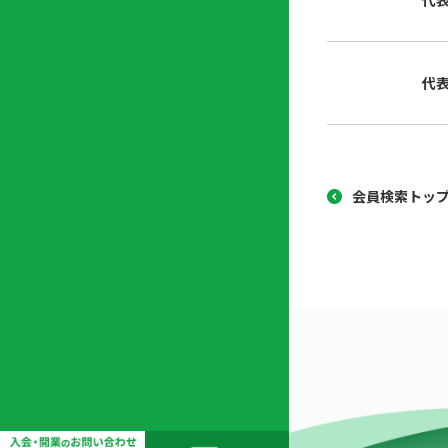
代
協
開
同
業
組
支
代
合
援
セ
ン
タ
ー
会員検索トッ
開
業
支
援
セ
ミ
ナ
ー