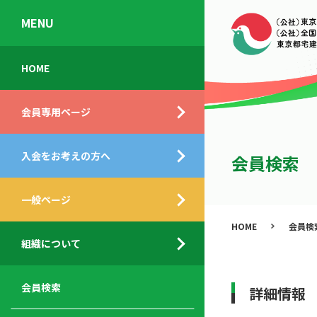
MENU
会
入
不
ご
HOME
員
会
動
挨
専
の
産
拶
会員専用ページ
用
メ
相
ペ
リ
談
組
ー
ッ
所
入会をお考えの方へ
織
会員検索
ジ
ト
概
ト
都
要
ッ
一般ページ
業
民
プ
務
公
HOME
会員検
デ
支
開
組織について
ィ
サ
援
セ
ス
ー
サ
ミ
ク
ビ
ー
ナ
会員検索
詳細情報
ロ
ス
ビ
ー
ー
メ
ス