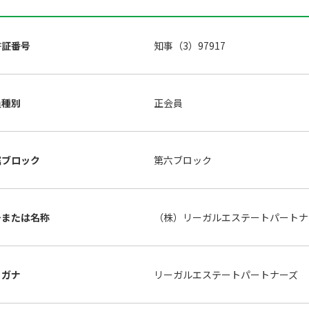
許証番号
知事（3）97917
員種別
正会員
属ブロック
第六ブロック
号または名称
（株）リーガルエステートパート
リガナ
リーガルエステートパートナーズ