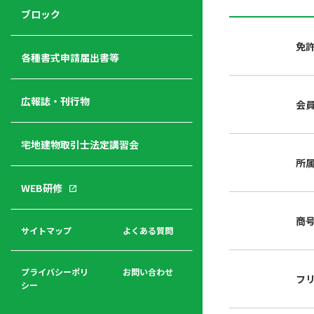
ジ
ニ
の
ブロック
宅
ャ
ュ
紹
建
ー
ー
介
免
経
各種書式申請届出書等
営
青年
年
入
塾
部
広報誌・刊行物
会
会
会
会・
費
者
ハ
レデ
の
宅地建物取引士法定講習会
ト
ィス
声
規
マ
部会
所
程
ー
WEB研修
集
「開
ク
ア
業」
東
ク
商
まで
京
サイトマップ
よくある質問
福
セ
の流
不
利
ス
れと
動
厚
費用
産
プライバシーポリ
お問い合わせ
フ
生
シー
関
連
入
広報