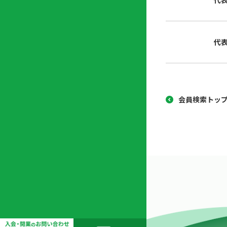
代
協
開
同
業
組
支
代
合
援
セ
ン
タ
ー
会員検索トッ
開
業
支
援
セ
ミ
ナ
ー