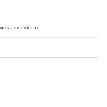
ＭＯＮＡｋａｓａｋａ８Ｆ