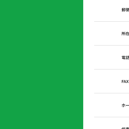
店
リ
会
誌・
郵
内
ン
申
刊行
掲
ク
請
物
示
書
物
類
所
プ
広
ダ
ラ
報
ウ
ハ
イ
活
ン
ト
バ
動
ロ
電
さ
シ
ー
ん
ー
ド
ツ
ポ
ー
リ
FA
ル
シ
入
ー
会
資
東
ホ
料
京
請
都
求
宅
建