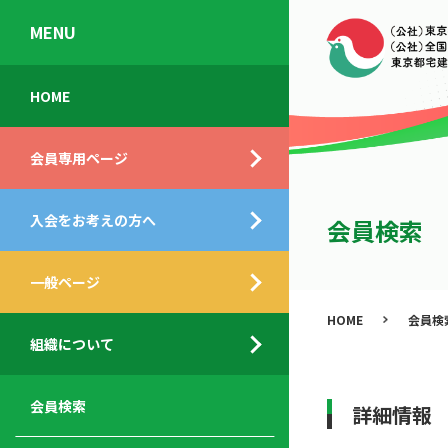
MENU
会
入
不
ご
HOME
員
会
動
挨
専
の
産
拶
会員専用ページ
用
メ
相
ペ
リ
談
組
ー
ッ
所
入会をお考えの方へ
織
会員検索
ジ
ト
概
ト
都
要
ッ
一般ページ
業
民
プ
務
公
HOME
会員検
デ
支
開
組織について
ィ
サ
援
セ
ス
ー
サ
ミ
ク
ビ
ー
ナ
会員検索
詳細情報
ロ
ス
ビ
ー
ー
メ
ス