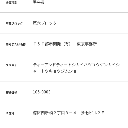
準会員
会員種別
第六ブロック
所属ブロック
Ｔ＆Ｔ都市開発（有） 東京事務所
商号または名称
ティーアンドティートシカイハツユウゲンカイシ
フリガナ
ャ トウキョウジムショ
105-0003
郵便番号
港区西新橋２丁目８－４ 多七ビル２Ｆ
所在地