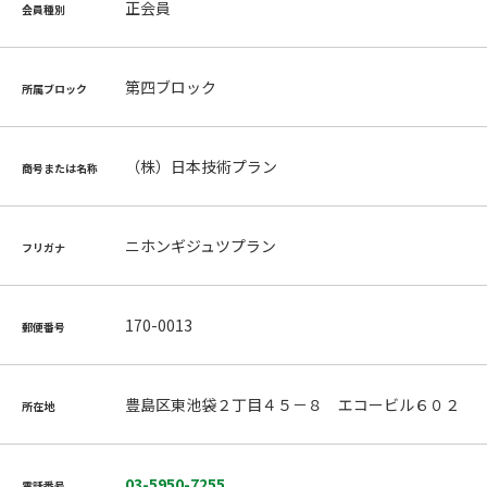
正会員
会員種別
第四ブロック
所属ブロック
（株）日本技術プラン
商号または名称
ニホンギジュツプラン
フリガナ
170-0013
郵便番号
豊島区東池袋２丁目４５－８ エコービル６０２
所在地
03-5950-7255
電話番号