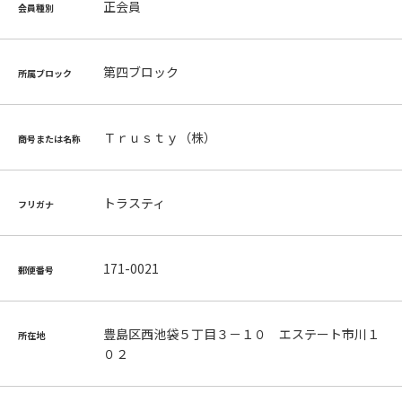
正会員
会員種別
第四ブロック
所属ブロック
Ｔｒｕｓｔｙ（株）
商号または名称
トラスティ
フリガナ
171-0021
郵便番号
豊島区西池袋５丁目３－１０ エステート市川１
所在地
０２