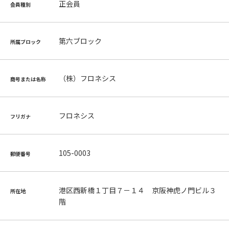
正会員
会員種別
第六ブロック
所属ブロック
（株）フロネシス
商号または名称
フロネシス
フリガナ
105-0003
郵便番号
港区西新橋１丁目７－１４ 京阪神虎ノ門ビル３
所在地
階