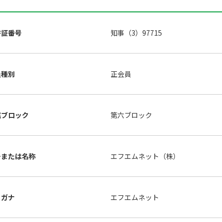
許証番号
知事（3）97715
員種別
正会員
属ブロック
第六ブロック
号または名称
エフエムネット（株）
リガナ
エフエムネット