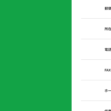
店
リ
会
誌・
郵
内
ン
申
刊行
掲
ク
請
物
示
書
物
類
所
プ
広
ダ
ラ
報
ウ
ハ
イ
活
ン
ト
バ
動
ロ
電
さ
シ
ー
ん
ー
ド
ツ
ポ
ー
リ
FA
ル
シ
入
ー
会
資
東
ホ
料
京
請
都
求
宅
建