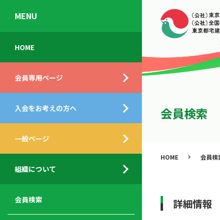
MENU
会
入
不
ご
HOME
員
会
動
挨
専
の
産
拶
会員専用ページ
用
メ
相
ペ
リ
談
組
ー
ッ
所
入会をお考えの方へ
織
会員検索
ジ
ト
概
ト
都
要
ッ
一般ページ
業
民
プ
務
公
HOME
会員検
デ
支
開
組織について
ィ
サ
援
セ
ス
ー
サ
ミ
ク
ビ
ー
ナ
会員検索
詳細情報
ロ
ス
ビ
ー
ー
メ
ス