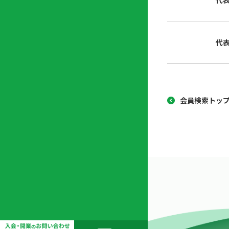
代
協
開
同
業
組
支
代
合
援
セ
ン
タ
ー
会員検索トッ
開
業
支
援
セ
ミ
ナ
ー