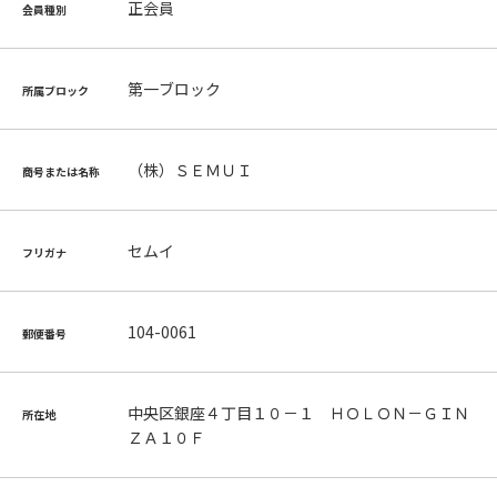
正会員
会員種別
第一ブロック
所属ブロック
（株）ＳＥＭＵＩ
商号または名称
セムイ
フリガナ
104-0061
郵便番号
中央区銀座４丁目１０－１ ＨＯＬＯＮ－ＧＩＮ
所在地
ＺＡ１０Ｆ