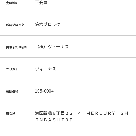
正会員
会員種別
第六ブロック
所属ブロック
（株）ヴィーナス
商号または名称
ヴィーナス
フリガナ
105-0004
郵便番号
港区新橋６丁目２２－４ ＭＥＲＣＵＲＹ ＳＨ
所在地
ＩＮＢＡＳＨＩ３Ｆ