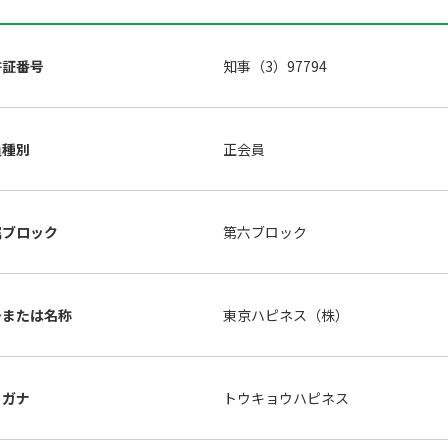
許証番号
知事（3）97794
員種別
正会員
属ブロック
第六ブロック
号または名称
東京ハピネス（株）
リガナ
トウキョウハピネス