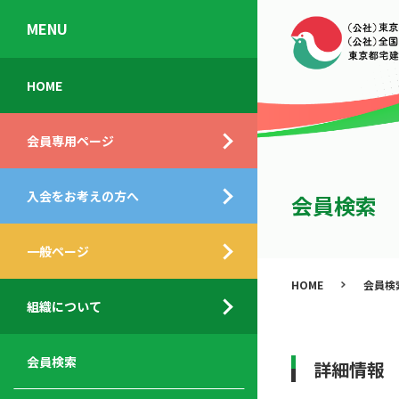
MENU
会
入
不
ご
HOME
員
会
動
挨
専
の
産
拶
会員専用ページ
用
メ
相
ペ
リ
談
組
ー
ッ
所
入会をお考えの方へ
織
会員検索
ジ
ト
概
ト
都
要
ッ
一般ページ
業
民
プ
務
公
HOME
会員検
デ
支
開
組織について
ィ
サ
援
セ
ス
ー
サ
ミ
ク
ビ
ー
ナ
会員検索
詳細情報
ロ
ス
ビ
ー
ー
メ
ス