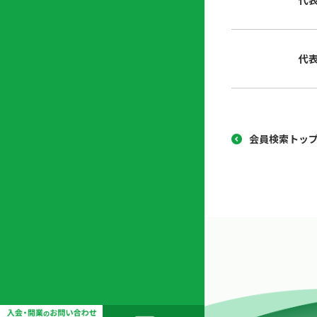
代
協
開
同
業
組
支
代
合
援
セ
ン
タ
ー
会員検索トッ
開
業
支
援
セ
ミ
ナ
ー