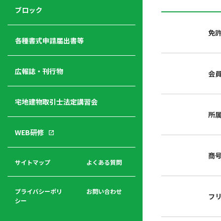
ジ
ニ
の
ブロック
宅
ャ
ュ
紹
建
ー
ー
介
免
経
各種書式申請届出書等
営
青年
年
入
塾
部
広報誌・刊行物
会
会
会
会・
費
者
ハ
レデ
の
宅地建物取引士法定講習会
ト
ィス
声
規
マ
部会
所
程
ー
WEB研修
集
「開
ク
ア
業」
東
ク
商
まで
京
サイトマップ
よくある質問
福
セ
の流
不
利
ス
れと
動
厚
費用
産
プライバシーポリ
お問い合わせ
フ
生
シー
関
連
入
広報