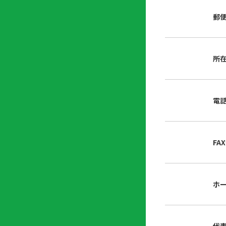
店
リ
会
誌・
郵
内
ン
申
刊行
掲
ク
請
物
示
書
物
類
所
プ
広
ダ
ラ
報
ウ
ハ
イ
活
ン
ト
バ
動
ロ
電
さ
シ
ー
ん
ー
ド
ツ
ポ
ー
リ
FA
ル
シ
入
ー
会
資
東
ホ
料
京
請
都
求
宅
建