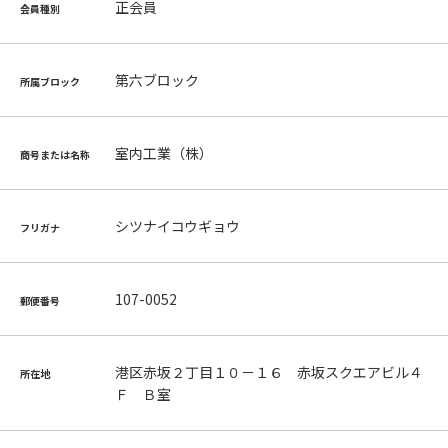
正会員
会員種別
第六ブロック
所属ブロック
室内工業（株）
商号または名称
シツナイコウギョウ
フリガナ
107-0052
郵便番号
港区赤坂２丁目１０－１６ 赤坂スクエアビル４
所在地
Ｆ Ｂ室